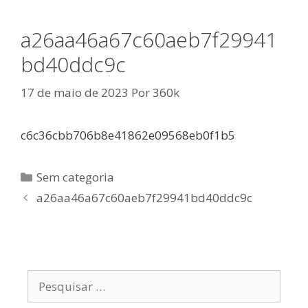
a26aa46a67c60aeb7f29941
bd40ddc9c
17 de maio de 2023
Por
360k
c6c36cbb706b8e41862e09568eb0f1b5
Categorias
Sem categoria
a26aa46a67c60aeb7f29941bd40ddc9c
Pesquisar
por: